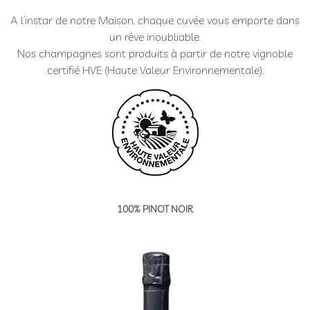
Gamme
A l’instar de notre Maison, chaque cuvée vous emporte dans
Brut
un rêve inoubliable.
Extra
Nos champagnes sont produits à partir de notre vignoble
Brut
certifié HVE (Haute Valeur Environnementale).
100
%
Meunier
Prestige
Rosé
de
Saignée
Blanc
100% PINOT NOIR
de
Blancs
Ratafia
RÊVE
CHAMPENOIS