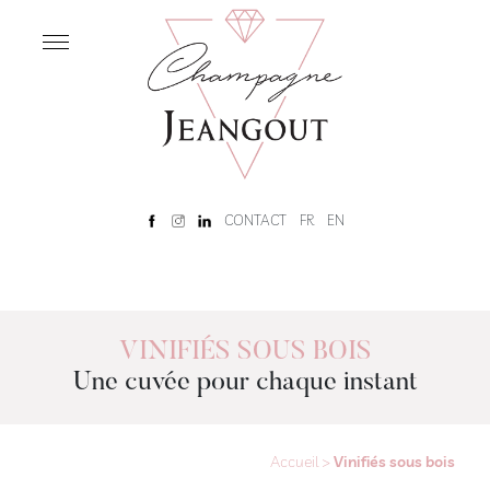
NOTRE
MAISON
Accueil
Notre
histoire
Rêve
CONTACT
FR
EN
Champenois
Visite
de
cave
et
VINIFIÉS SOUS BOIS
dégustation
Une cuvée pour chaque instant
NOS
CHAMPAGNES
Accueil
>
Vinifiés sous bois
Notre