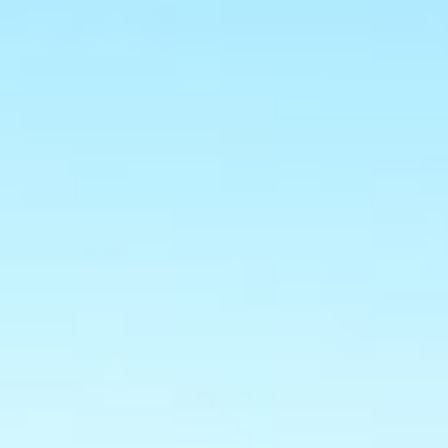
E
H
I
S
T
O
I
R
E
R
Ê
V
E
C
H
A