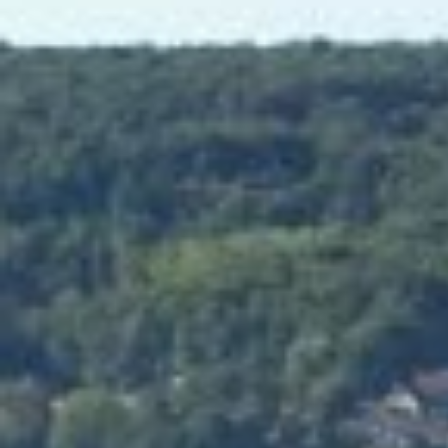
A
V
E
E
T
D
É
G
U
S
T
A
T
I
O
N