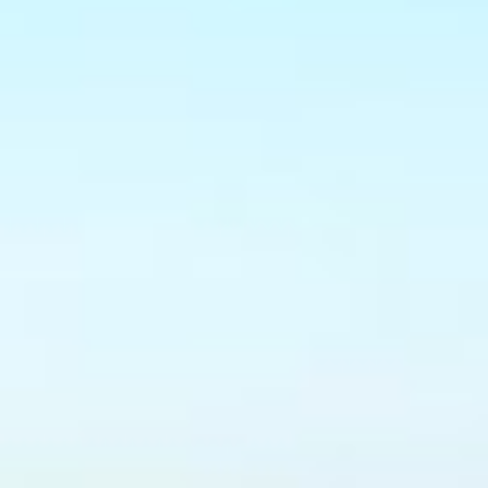
M
P
E
N
O
I
S
V
I
S
I
T
E
D
E
C