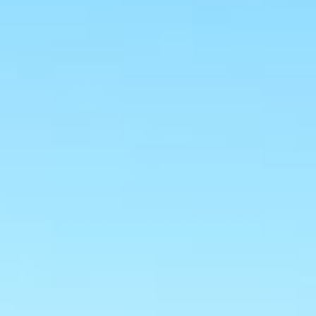
S
O
N
A
C
C
U
E
I
L
N
O
T
R