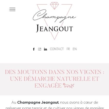
NOTRE
MAISON
Accueil
Notre
histoire
Rêve
CONTACT
FR
EN
Champenois
Visite
de
cave
DES MOUTONS DANS NOS VIGNES :
et
UNE DÉMARCHE NATURELLE ET
dégustation
ENGAGÉE 🐑🌿
NOS
Au
Champagne Jeangout
, nous avons à cœur de
CHAMPAGNES
préserver notre terroir et de cultiver nos vignes de manière
Notre