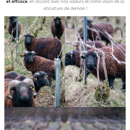
et efficace
, en accord avec nos valeurs et notre vision de la
Nos
viticulture de demain !
chambres
Réservation
Extras