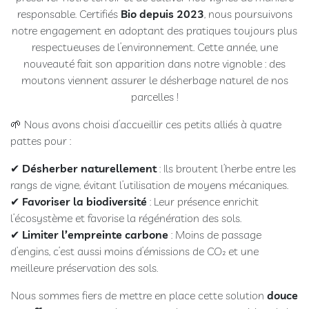
responsable. Certifiés
Bio depuis 2023
, nous poursuivons
Gamme
notre engagement en adoptant des pratiques toujours plus
Brut
respectueuses de l’environnement. Cette année, une
Extra
nouveauté fait son apparition dans notre vignoble : des
Brut
moutons viennent assurer le désherbage naturel de nos
100
parcelles !
%
Meunier
🌱 Nous avons choisi d’accueillir ces petits alliés à quatre
Prestige
pattes pour :
Rosé
de
✔
Désherber naturellement
: Ils broutent l’herbe entre les
Saignée
rangs de vigne, évitant l’utilisation de moyens mécaniques.
Blanc
✔
Favoriser la biodiversité
: Leur présence enrichit
de
l’écosystème et favorise la régénération des sols.
Blancs
✔
Limiter l’empreinte carbone
: Moins de passage
Ratafia
d’engins, c’est aussi moins d’émissions de CO₂ et une
meilleure préservation des sols.
RÊVE
Nous sommes fiers de mettre en place cette solution
douce
CHAMPENOIS